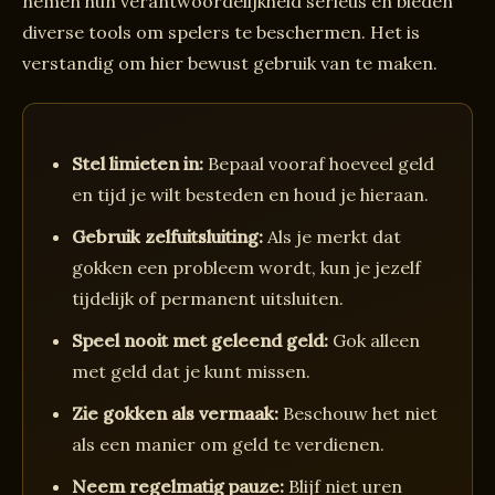
nemen hun verantwoordelijkheid serieus en bieden
diverse tools om spelers te beschermen. Het is
verstandig om hier bewust gebruik van te maken.
Stel limieten in:
Bepaal vooraf hoeveel geld
en tijd je wilt besteden en houd je hieraan.
Gebruik zelfuitsluiting:
Als je merkt dat
gokken een probleem wordt, kun je jezelf
tijdelijk of permanent uitsluiten.
Speel nooit met geleend geld:
Gok alleen
met geld dat je kunt missen.
Zie gokken als vermaak:
Beschouw het niet
als een manier om geld te verdienen.
Neem regelmatig pauze:
Blijf niet uren