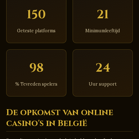
150
21
Geteste platforms
Minimumleeftijd
98
24
% Tevreden spelers
Uur support
De opkomst van online
casino's in België