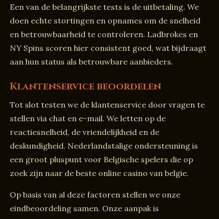
Een van de belangrijkste tests is de uitbetaling. We
doen echte stortingen en opnames om de snelheid
en betrouwbaarheid te controleren. Ladbrokes en
NY Spins scoren hier consistent goed, wat bijdraagt
aan hun status als betrouwbare aanbieders.
Klantenservice beoordelen
Tot slot testen we de klantenservice door vragen te
stellen via chat en e-mail. We letten op de
reactiesnelheid, de vriendelijkheid en de
deskundigheid. Nederlandstalige ondersteuning is
een groot pluspunt voor Belgische spelers die op
zoek zijn naar de beste online casino van belgie.
Op basis van al deze factoren stellen we onze
eindbeoordeling samen. Onze aanpak is