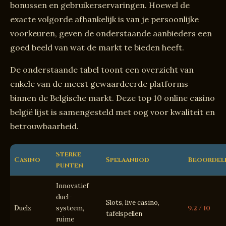
bonussen en gebruikerservaringen. Hoewel de
exacte volgorde afhankelijk is van je persoonlijke
voorkeuren, geven de onderstaande aanbieders een
goed beeld van wat de markt te bieden heeft.
De onderstaande tabel toont een overzicht van
enkele van de meest gewaardeerde platforms
binnen de Belgische markt. Deze top 10 online casino
belgië lijst is samengesteld met oog voor kwaliteit en
betrouwbaarheid.
Sterke
Casino
Spelaanbod
Beoordel
punten
Innovatief
duel-
Slots, live casino,
Duelz
systeem,
9.2 / 10
tafelspellen
ruime