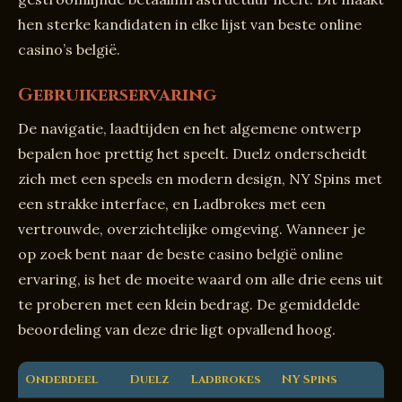
hen sterke kandidaten in elke lijst van beste online
casino’s belgië.
Gebruikerservaring
De navigatie, laadtijden en het algemene ontwerp
bepalen hoe prettig het speelt. Duelz onderscheidt
zich met een speels en modern design, NY Spins met
een strakke interface, en Ladbrokes met een
vertrouwde, overzichtelijke omgeving. Wanneer je
op zoek bent naar de beste casino belgië online
ervaring, is het de moeite waard om alle drie eens uit
te proberen met een klein bedrag. De gemiddelde
beoordeling van deze drie ligt opvallend hoog.
Onderdeel
Duelz
Ladbrokes
NY Spins