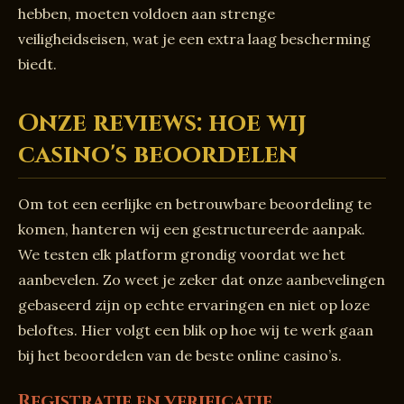
hebben, moeten voldoen aan strenge
veiligheidseisen, wat je een extra laag bescherming
biedt.
Onze reviews: hoe wij
casino's beoordelen
Om tot een eerlijke en betrouwbare beoordeling te
komen, hanteren wij een gestructureerde aanpak.
We testen elk platform grondig voordat we het
aanbevelen. Zo weet je zeker dat onze aanbevelingen
gebaseerd zijn op echte ervaringen en niet op loze
beloftes. Hier volgt een blik op hoe wij te werk gaan
bij het beoordelen van de beste online casino’s.
Registratie en verificatie