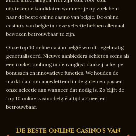
snelle uitbetalingen. Het zijn stuk voor stuk
uitstekende kandidaten wanneer je op zoek bent
naar de beste online casino van belgie. De online
casino’s van belgie in deze selectie hebben allemaal
bewezen betrouwbaar te zijn.
Onze top 10 online casino belgië wordt regelmatig
geactualiseerd. Nieuwe aanbieders schieten soms als
een rocket omhoog in de ranglijst dankzij scherpe
bonussen en innovatieve functies. We houden de
markt daarom nauwlettend in de gaten en passen
onze selectie aan wanneer dat nodig is. Zo blijft de
top 10 online casino belgië altijd actueel en
betrouwbaar.
De beste online casino's van