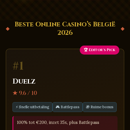
Beste Online Casino’s België
2026
🏆 Editor's Pick
#1
Duelz
★ 9.6 / 10
⚡ Snelle uitbetaling
🎮 Battlepass
🎁 Ruime bonus
100% tot €200, inzet 35x, plus Battlepass