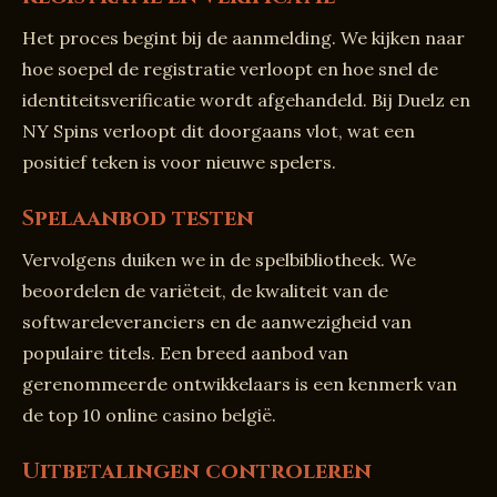
Het proces begint bij de aanmelding. We kijken naar
hoe soepel de registratie verloopt en hoe snel de
identiteitsverificatie wordt afgehandeld. Bij Duelz en
NY Spins verloopt dit doorgaans vlot, wat een
positief teken is voor nieuwe spelers.
Spelaanbod testen
Vervolgens duiken we in de spelbibliotheek. We
beoordelen de variëteit, de kwaliteit van de
softwareleveranciers en de aanwezigheid van
populaire titels. Een breed aanbod van
gerenommeerde ontwikkelaars is een kenmerk van
de top 10 online casino belgië.
Uitbetalingen controleren