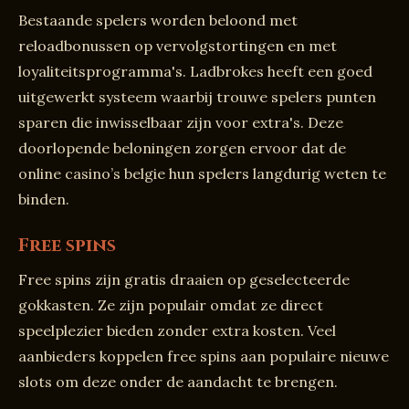
Bestaande spelers worden beloond met
reloadbonussen op vervolgstortingen en met
loyaliteitsprogramma's. Ladbrokes heeft een goed
uitgewerkt systeem waarbij trouwe spelers punten
sparen die inwisselbaar zijn voor extra's. Deze
doorlopende beloningen zorgen ervoor dat de
online casino’s belgie hun spelers langdurig weten te
binden.
Free spins
Free spins zijn gratis draaien op geselecteerde
gokkasten. Ze zijn populair omdat ze direct
speelplezier bieden zonder extra kosten. Veel
aanbieders koppelen free spins aan populaire nieuwe
slots om deze onder de aandacht te brengen.